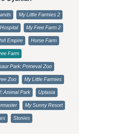
lands
My Little Farmies 2
Hospital
My Free Farm 2
ill Empire
Horse Farm
ree Farm
saur Park: Primeval Zoo
ree Zoo
My Little Farmies
2: Animal Park
Uptasia
rmaster
My Sunny Resort
es
Stonies