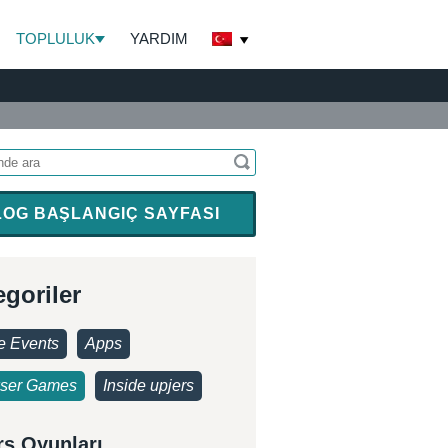
TOPLULUK
YARDIM
LOG BAŞLANGIÇ SAYFASI
egoriler
 Events
Apps
ser Games
Inside upjers
rs Oyunları