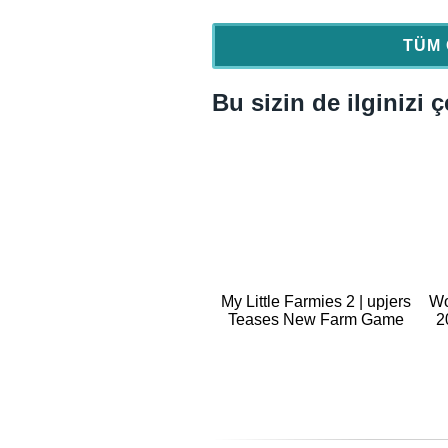
TÜM 
Bu sizin de ilginizi ç
My Little Farmies 2 | upjers
Wo
Teases New Farm Game
2