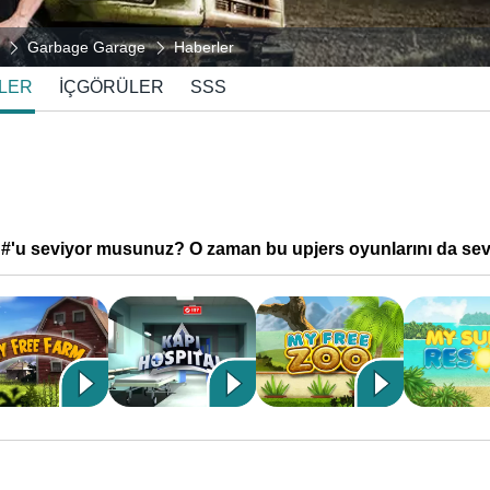
Garbage Garage
Haberler
LER
İÇGÖRÜLER
SSS
'u seviyor musunuz? O zaman bu upjers oyunlarını da seve