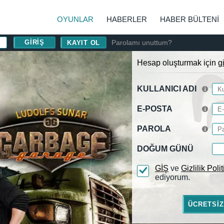
OYUNLAR
HABERLER
HABER BÜLTENI
Parolamı unuttum?
KAYIT OL
Hesap oluşturmak için
g
KULLANICI ADI
E-POSTA
PAROLA
DOĞUM GÜNÜ
GİŞ
ve
Gizlilik Poli
ediyorum.