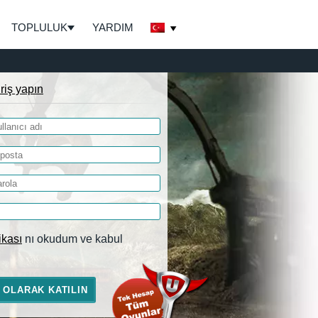
TOPLULUK
YARDIM
iriş yapın
tikası
nı okudum ve kabul