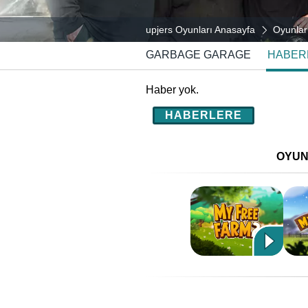
upjers Oyunları Anasayfa
Oyunlar
GARBAGE GARAGE
HABER
Haber yok.
HABERLERE
OYUN#