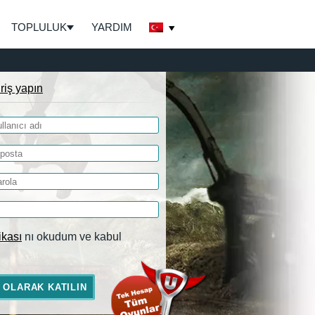
TOPLULUK
YARDIM
iriş yapın
tikası
nı okudum ve kabul