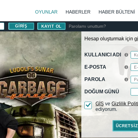
OYUNLAR
HABERLER
HABER BÜLTENI
Parolamı unuttum?
KAYIT OL
Hesap oluşturmak için
g
KULLANICI ADI
E-POSTA
PAROLA
DOĞUM GÜNÜ
GİŞ
ve
Gizlilik Poli
ediyorum.