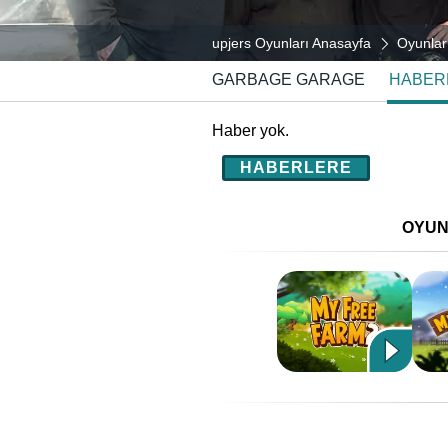
upjers Oyunları Anasayfa
Oyunlar
GARBAGE GARAGE
HABER
Haber yok.
HABERLERE
OYUN#