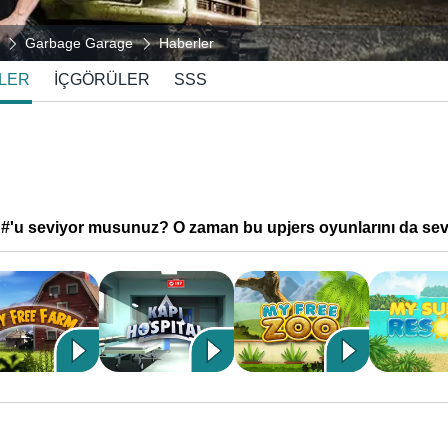
Garbage Garage
Haberler
LER
İÇGÖRÜLER
SSS
'u seviyor musunuz? O zaman bu upjers oyunlarını da seve