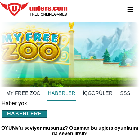
≡
MY FREE ZOO
HABERLER
İÇGÖRÜLER
SSS
Haber yok.
HABERLERE
OYUN#'u seviyor musunuz? O zaman bu upjers oyunlarını
da sevebilirsin!