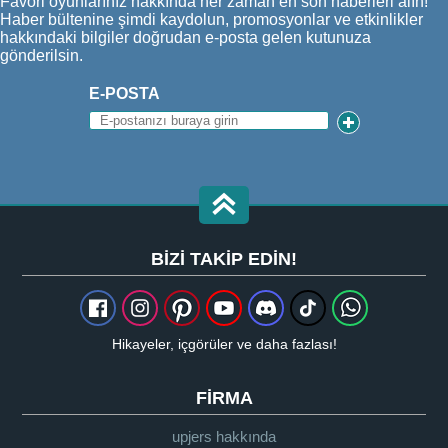
Favori oyunlarınız hakkında her zaman en son haberleri alın!
Haber bültenine şimdi kaydolun, promosyonlar ve etkinlikler
hakkındaki bilgiler doğrudan e-posta gelen kutunuza
gönderilsin.
E-POSTA
BIZI TAKIP EDIN!
Hikayeler, içgörüler ve daha fazlası!
FIRMA
upjers hakkında