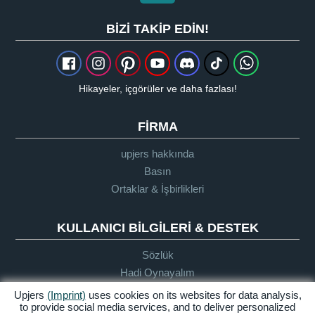
BIZI TAKIP EDIN!
Hikayeler, içgörüler ve daha fazlası!
FIRMA
upjers hakkında
Basın
Ortaklar & İşbirlikleri
KULLANICI BILGILERI & DESTEK
Sözlük
Hadi Oynayalım
Destek
Upjers
(Imprint)
uses cookies on its websites for data analysis,
to provide social media services, and to deliver personalized