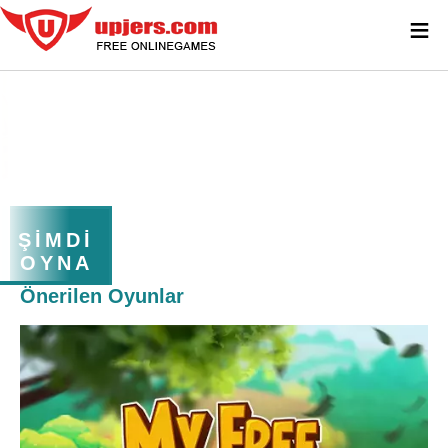
≡
ŞIMDI
OYNA
Önerilen Oyunlar