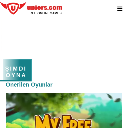
≡
ŞIMDI
OYNA
Önerilen Oyunlar