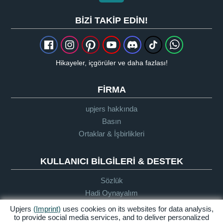
BIZI TAKIP EDIN!
Hikayeler, içgörüler ve daha fazlası!
FIRMA
upjers hakkında
Basın
Ortaklar & İşbirlikleri
KULLANICI BILGILERI & DESTEK
Sözlük
Hadi Oynayalım
Destek
Upjers
(Imprint)
uses cookies on its websites for data analysis,
to provide social media services, and to deliver personalized