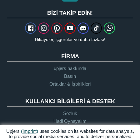
BIZI TAKIP EDIN!
Hikayeler, içgörüler ve daha fazlası!
FIRMA
upjers hakkında
Basın
Ortaklar & İşbirlikleri
KULLANICI BILGILERI & DESTEK
Sözlük
Hadi Oynayalım
Destek
Upjers
(Imprint)
uses cookies on its websites for data analysis,
to provide social media services, and to deliver personalized