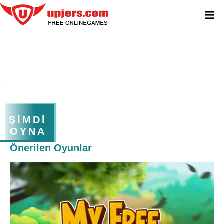
≡
ŞIMDI
OYNA
Önerilen Oyunlar