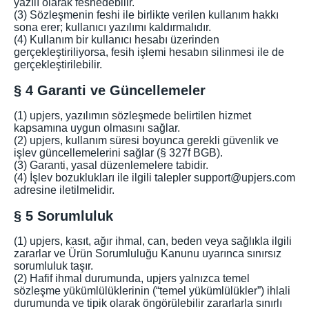
yazılı olarak feshedebilir.
(3) Sözleşmenin feshi ile birlikte verilen kullanım hakkı
sona erer; kullanıcı yazılımı kaldırmalıdır.
(4) Kullanım bir kullanıcı hesabı üzerinden
gerçekleştiriliyorsa, fesih işlemi hesabın silinmesi ile de
gerçekleştirilebilir.
§ 4 Garanti ve Güncellemeler
(1) upjers, yazılımın sözleşmede belirtilen hizmet
kapsamına uygun olmasını sağlar.
(2) upjers, kullanım süresi boyunca gerekli güvenlik ve
işlev güncellemelerini sağlar (§ 327f BGB).
(3) Garanti, yasal düzenlemelere tabidir.
(4) İşlev bozuklukları ile ilgili talepler support@upjers.com
adresine iletilmelidir.
§ 5 Sorumluluk
(1) upjers, kasıt, ağır ihmal, can, beden veya sağlıkla ilgili
zararlar ve Ürün Sorumluluğu Kanunu uyarınca sınırsız
sorumluluk taşır.
(2) Hafif ihmal durumunda, upjers yalnızca temel
sözleşme yükümlülüklerinin (“temel yükümlülükler”) ihlali
durumunda ve tipik olarak öngörülebilir zararlarla sınırlı