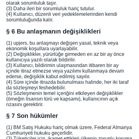
olarak sorumluluk taşır.
(3) Daha ileri bir sorumluluk hariç tutulur.
(4) Kullanıcı, düzenli veri yedeklemelerinden kendi
sorumluluğunda kalır.
§ 6 Bu anlaşmanın değişiklikleri
(1) upjers, bu anlaşmayı değişen yasal, teknik veya
ekonomik koşullara uyarlayabilir.
(2) Değişiklikler, yürürlüğe girmeden en az bir ay önce
kullanıcıya yazılı olarak bildirilir.
(3) Kullanıcı, bildirimin ulaşmasından itibaren bir ay
içinde itiraz etmezse veya yazılımı kullanmaya devam
ederse, değişiklik kabul edilmiş sayılır.
(4) Süre içinde itirazda bulunulması halinde, her iki taraf
da sözleşmeyi feshedebilir.
(5) Sözleşmenin temel içeriğini etkileyen değişiklikler
(örneğin lisansın türü ve kapsamı), kullanıcının açık
rızasını gerektirir.
§ 7 Son hükümler
(1) BM Satış Hukuku hariç olmak üzere, Federal Almanya
Cumhuriyeti hukuku geçerlidir.
(2) Tüketiciler için, ikamet ettikleri ülkenin zorunlu koruma