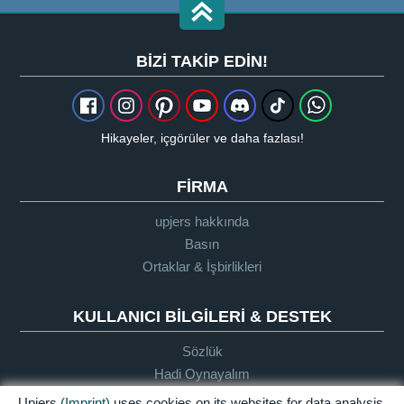
BIZI TAKIP EDIN!
Hikayeler, içgörüler ve daha fazlası!
FIRMA
upjers hakkında
Basın
Ortaklar & İşbirlikleri
KULLANICI BILGILERI & DESTEK
Sözlük
Hadi Oynayalım
Destek
Upjers
(Imprint)
uses cookies on its websites for data analysis,