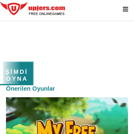
≡
ŞIMDI
OYNA
Önerilen Oyunlar