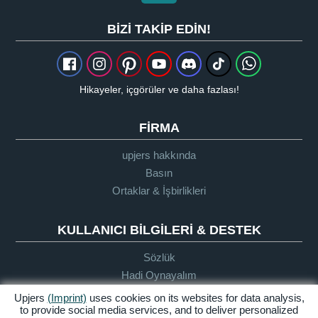
BIZI TAKIP EDIN!
Hikayeler, içgörüler ve daha fazlası!
FIRMA
upjers hakkında
Basın
Ortaklar & İşbirlikleri
KULLANICI BILGILERI & DESTEK
Sözlük
Hadi Oynayalım
Destek
Upjers
(Imprint)
uses cookies on its websites for data analysis,
to provide social media services, and to deliver personalized