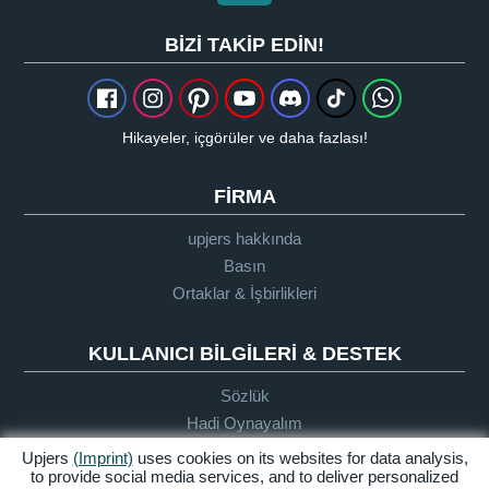
BIZI TAKIP EDIN!
Hikayeler, içgörüler ve daha fazlası!
FIRMA
upjers hakkında
Basın
Ortaklar & İşbirlikleri
KULLANICI BILGILERI & DESTEK
Sözlük
Hadi Oynayalım
Destek
Upjers
(Imprint)
uses cookies on its websites for data analysis,
to provide social media services, and to deliver personalized