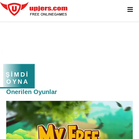
≡
ŞIMDI
OYNA
Önerilen Oyunlar