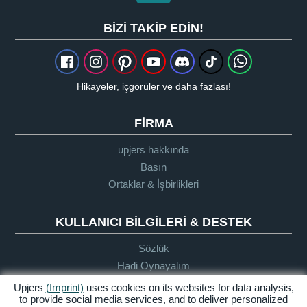
BIZI TAKIP EDIN!
Hikayeler, içgörüler ve daha fazlası!
FIRMA
upjers hakkında
Basın
Ortaklar & İşbirlikleri
KULLANICI BILGILERI & DESTEK
Sözlük
Hadi Oynayalım
Destek
Upjers
(Imprint)
uses cookies on its websites for data analysis,
to provide social media services, and to deliver personalized